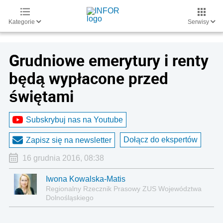
Kategorie
Serwisy
Grudniowe emerytury i renty
będą wypłacone przed
świętami
Subskrybuj nas na Youtube
Dołącz do ekspertów
Zapisz się na newsletter
16 grudnia 2016, 08:38
Iwona Kowalska-Matis
Regionalny Rzecznik Prasowy ZUS Województwa
Dolnośląskiego