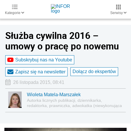
Kategorie
Serwisy
Służba cywilna 2016 –
umowy o pracę po nowemu
Subskrybuj nas na Youtube
Dołącz do ekspertów
Zapisz się na newsletter
26 listopada 2015, 08:41
Wioleta Matela-Marszałek
Autorka licznych publikacji, dziennikarka,
redaktorka, prawniczka, adwokatka (niewykonująca
zawodu)