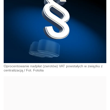
Oprocentowanie nadpłat (zwrotów) VAT powstałych w związku z
centralizacją./ Fot. Fotolia