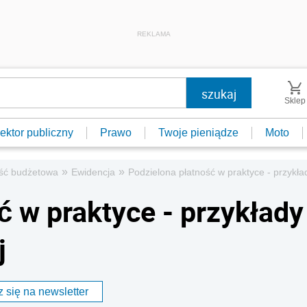
REKLAMA
Sklep
ektor publiczny
Prawo
Twoje pieniądze
Moto
»
»
ść budżetowa
Ewidencja
Podzielona płatność w praktyce - przykła
ć w praktyce - przykłady
j
 się na newsletter