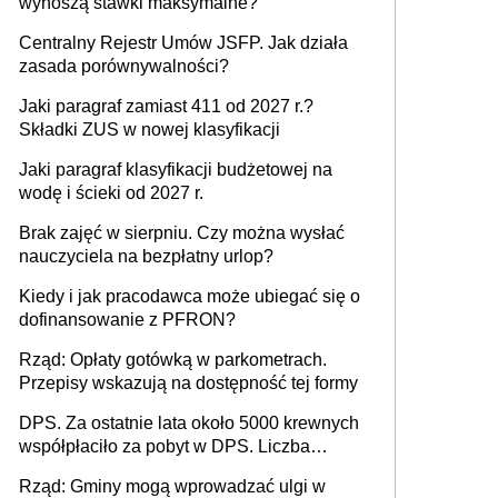
wynoszą stawki maksymalne?
Centralny Rejestr Umów JSFP. Jak działa
zasada porównywalności?
Jaki paragraf zamiast 411 od 2027 r.?
Składki ZUS w nowej klasyfikacji
Jaki paragraf klasyfikacji budżetowej na
wodę i ścieki od 2027 r.
Brak zajęć w sierpniu. Czy można wysłać
nauczyciela na bezpłatny urlop?
Kiedy i jak pracodawca może ubiegać się o
dofinansowanie z PFRON?
Rząd: Opłaty gotówką w parkometrach.
Przepisy wskazują na dostępność tej formy
DPS. Za ostatnie lata około 5000 krewnych
współpłaciło za pobyt w DPS. Liczba
mieszkańców DPS około 78 000
Rząd: Gminy mogą wprowadzać ulgi w