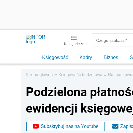
Kategorie
Księgowość
Kadry
Biznes
S
»
»
Strona główna
Księgowość budżetowa
Rachunkowo
Podzielona płatnoś
ewidencji księgowe
Subskrybuj nas na Youtube
Zapisz