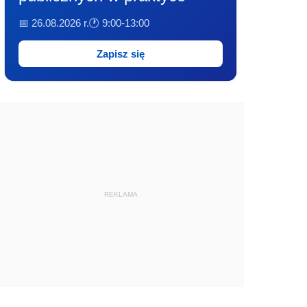
📅 26.08.2026 r.
🕐 9:00-13:00
Zapisz się
REKLAMA