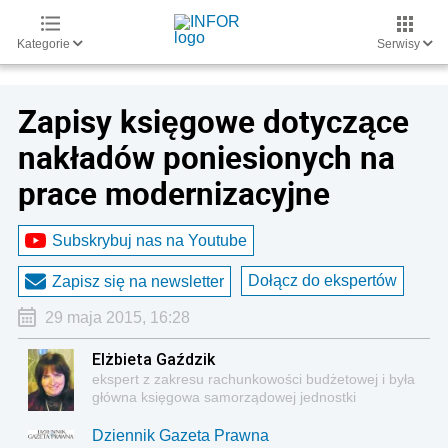
Kategorie
Serwisy
Zapisy księgowe dotyczące
nakładów poniesionych na
prace modernizacyjne
Subskrybuj nas na Youtube
Dołącz do ekspertów
Zapisz się na newsletter
29 maja 2015, 16:28
Elżbieta Gaździk
ekspert z zakresu rachunkowości budżetowej i była
główna księgowa samorządowej jednostki
budżetowej
Dziennik Gazeta Prawna