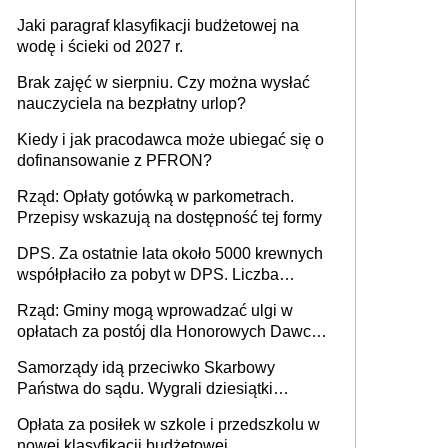
Jaki paragraf klasyfikacji budżetowej na
wodę i ścieki od 2027 r.
Brak zajęć w sierpniu. Czy można wysłać
nauczyciela na bezpłatny urlop?
Kiedy i jak pracodawca może ubiegać się o
dofinansowanie z PFRON?
Rząd: Opłaty gotówką w parkometrach.
Przepisy wskazują na dostępność tej formy
DPS. Za ostatnie lata około 5000 krewnych
współpłaciło za pobyt w DPS. Liczba
mieszkańców DPS około 78 000
Rząd: Gminy mogą wprowadzać ulgi w
opłatach za postój dla Honorowych Dawców
Krwi
Samorządy idą przeciwko Skarbowy
Państwa do sądu. Wygrali dziesiątki
milionów
Opłata za posiłek w szkole i przedszkolu w
nowej klasyfikacji budżetowej