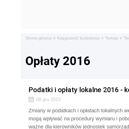
»
»
»
Strona główna
Księgowość budżetowa
Tematy
Te
Opłaty 2016
Podatki i opłaty lokalne 2016 -
08 gru 2015
Zmiany w podatkach i opłatach lokalnych we
mogą wpływać na procedury wymiaru i pobor
ważne dla kierowników jednostek samorządo