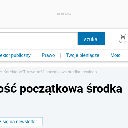
REKLAMA
Sklep
ektor publiczny
Prawo
Twoje pieniądze
Moto
»
Korekta VAT a wartość początkowa środka trwałego
tość początkowa środka
 się na newsletter