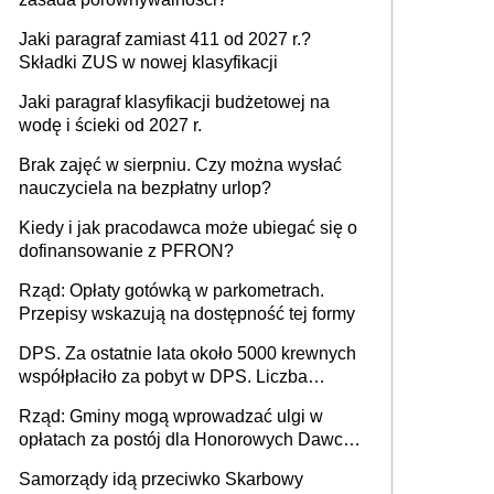
Jaki paragraf zamiast 411 od 2027 r.?
Składki ZUS w nowej klasyfikacji
Jaki paragraf klasyfikacji budżetowej na
wodę i ścieki od 2027 r.
Brak zajęć w sierpniu. Czy można wysłać
nauczyciela na bezpłatny urlop?
Kiedy i jak pracodawca może ubiegać się o
dofinansowanie z PFRON?
Rząd: Opłaty gotówką w parkometrach.
Przepisy wskazują na dostępność tej formy
DPS. Za ostatnie lata około 5000 krewnych
współpłaciło za pobyt w DPS. Liczba
mieszkańców DPS około 78 000
Rząd: Gminy mogą wprowadzać ulgi w
opłatach za postój dla Honorowych Dawców
Krwi
Samorządy idą przeciwko Skarbowy