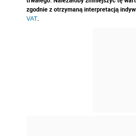
trwałego. Należałoby zmniejszyć tę war
zgodnie z otrzymaną interpretacją indyw
.
VAT