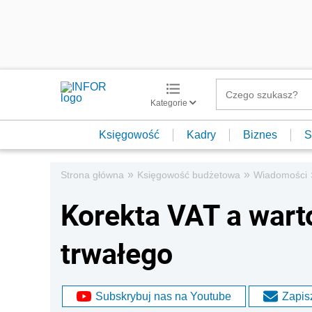
Kategorie
Księgowość
Kadry
Biznes
S
»
»
Strona główna
Księgowość budżetowa
Wiadomości
Korekta VAT a war
trwałego
Subskrybuj nas na Youtube
Zapisz