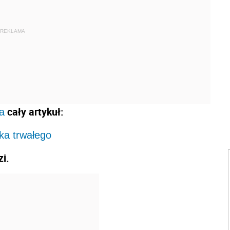
REKLAMA
cały artykuł:
a
ka trwałego
i.