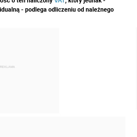
tość o ten naliczony
, który jednak -
VAT
idualną - podlega odliczeniu od należnego
REKLAMA