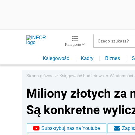
Kategorie
Księgowość
Kadry
Biznes
S
»
»
Strona główna
Księgowość budżetowa
Wiadomości
Miliony złotych za
Są konkretne wylic
Subskrybuj nas na Youtube
Zapisz