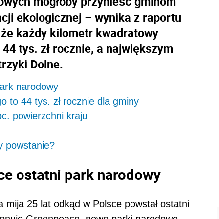
owych mogłoby przynieść gminom
ji ekologicznej – wynika z raportu
 że każdy kilometr kwadratowy
44 tys. zł rocznie, a największym
rzyki Dolne.
park narodowy
to 44 tys. zł rocznie dla gminy
c. powierzchni kraju
y powstanie?
ce ostatni park narodowy
a mija 25 lat odkąd w Polsce powstał ostatni
ekonuje Greenpeace, nowe parki narodowe