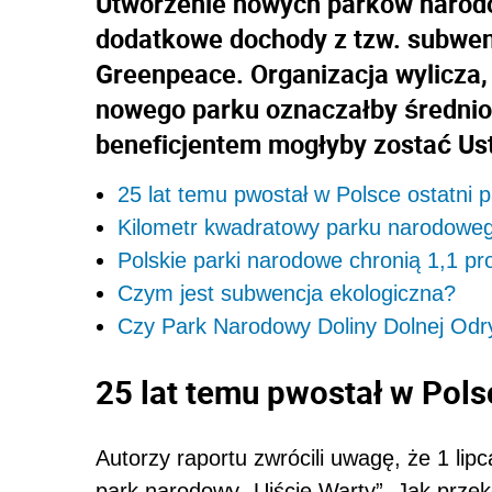
Utworzenie nowych parków narod
dodatkowe dochody z tzw. subwenc
Greenpeace. Organizacja wylicza,
nowego parku oznaczałby średnio 
beneficjentem mogłyby zostać Ust
25 lat temu pwostał w Polsce ostatni 
Kilometr kwadratowy parku narodowego 
Polskie parki narodowe chronią 1,1 pro
Czym jest subwencja ekologiczna?
Czy Park Narodowy Doliny Dolnej Odr
25 lat temu pwostał w Pols
Autorzy raportu zwrócili uwagę, że 1 lipc
park narodowy „Ujście Warty”. Jak prz