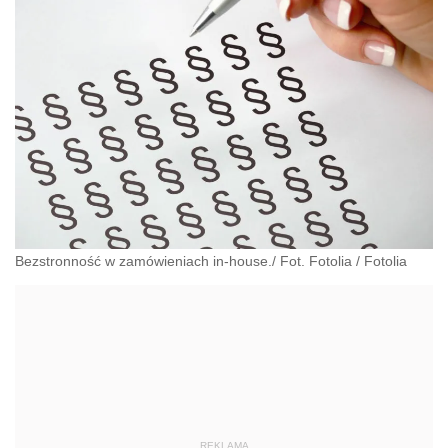
Bezstronność w zamówieniach in-house./ Fot. Fotolia
/
Fotolia