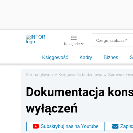
Kategorie
Księgowość
Kadry
Biznes
S
»
»
Strona główna
Księgowość budżetowa
Sprawozdaw
Dokumentacja konso
wyłączeń
Subskrybuj nas na Youtube
Zapisz