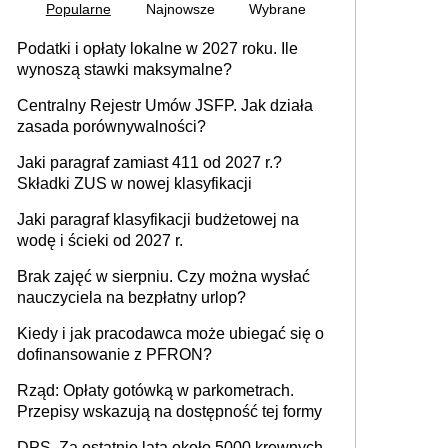
Popularne
Najnowsze
Wybrane
Podatki i opłaty lokalne w 2027 roku. Ile
wynoszą stawki maksymalne?
Centralny Rejestr Umów JSFP. Jak działa
zasada porównywalności?
Jaki paragraf zamiast 411 od 2027 r.?
Składki ZUS w nowej klasyfikacji
Jaki paragraf klasyfikacji budżetowej na
wodę i ścieki od 2027 r.
Brak zajęć w sierpniu. Czy można wysłać
nauczyciela na bezpłatny urlop?
Kiedy i jak pracodawca może ubiegać się o
dofinansowanie z PFRON?
Rząd: Opłaty gotówką w parkometrach.
Przepisy wskazują na dostępność tej formy
DPS. Za ostatnie lata około 5000 krewnych