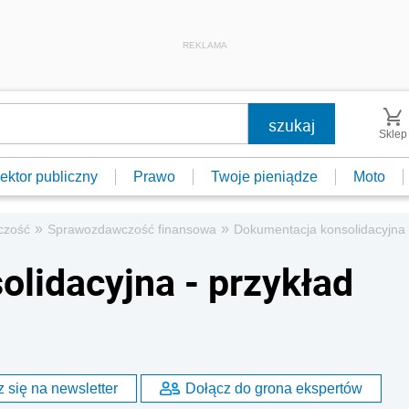
REKLAMA
Sklep
ektor publiczny
Prawo
Twoje pieniądze
Moto
»
»
czość
Sprawozdawczość finansowa
Dokumentacja konsolidacyjna 
lidacyjna - przykład
 się na newsletter
Dołącz do grona ekspertów