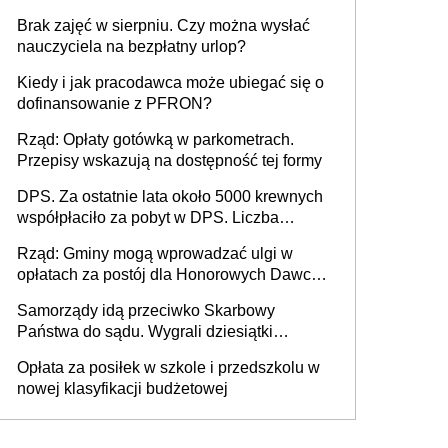
Brak zajęć w sierpniu. Czy można wysłać
nauczyciela na bezpłatny urlop?
Kiedy i jak pracodawca może ubiegać się o
dofinansowanie z PFRON?
Rząd: Opłaty gotówką w parkometrach.
Przepisy wskazują na dostępność tej formy
DPS. Za ostatnie lata około 5000 krewnych
współpłaciło za pobyt w DPS. Liczba
mieszkańców DPS około 78 000
Rząd: Gminy mogą wprowadzać ulgi w
opłatach za postój dla Honorowych Dawców
Krwi
Samorządy idą przeciwko Skarbowy
Państwa do sądu. Wygrali dziesiątki
milionów
Opłata za posiłek w szkole i przedszkolu w
nowej klasyfikacji budżetowej