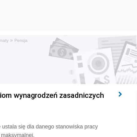
»
maty
Pensja
ziom wynagrodzeń zasadniczych
ustala się dla danego stanowiska pracy
i maksymalnej.