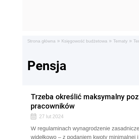
»
»
»
Strona główna
Księgowość budżetowa
Tematy
Te
Pensja
Trzeba określić maksymalny po
pracowników
27 lut 2024
W regulaminach wynagrodzenie zasadnicze 
widełkowo – z podaniem kwoty minimalnej 