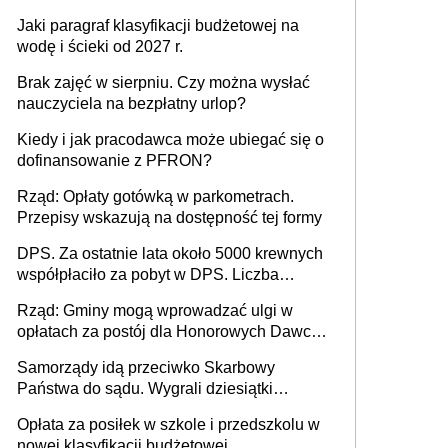
Jaki paragraf klasyfikacji budżetowej na
wodę i ścieki od 2027 r.
Brak zajęć w sierpniu. Czy można wysłać
nauczyciela na bezpłatny urlop?
Kiedy i jak pracodawca może ubiegać się o
dofinansowanie z PFRON?
Rząd: Opłaty gotówką w parkometrach.
Przepisy wskazują na dostępność tej formy
DPS. Za ostatnie lata około 5000 krewnych
współpłaciło za pobyt w DPS. Liczba
mieszkańców DPS około 78 000
Rząd: Gminy mogą wprowadzać ulgi w
opłatach za postój dla Honorowych Dawców
Krwi
Samorządy idą przeciwko Skarbowy
Państwa do sądu. Wygrali dziesiątki
milionów
Opłata za posiłek w szkole i przedszkolu w
nowej klasyfikacji budżetowej