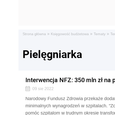
»
»
»
Strona główna
Księgowość budżetowa
Tematy
Te
Pielęgniarka
Interwencja NFZ: 350 mln zł na 
09 sie 2022
Narodowy Fundusz Zdrowia przekaże dodat
minimalnych wynagrodzeń w szpitalach. "Zd
pomóc szpitalom w trudnym okresie transfo