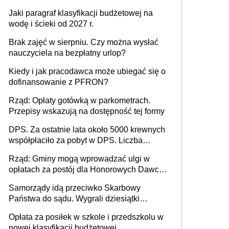
Jaki paragraf klasyfikacji budżetowej na
wodę i ścieki od 2027 r.
Brak zajęć w sierpniu. Czy można wysłać
nauczyciela na bezpłatny urlop?
Kiedy i jak pracodawca może ubiegać się o
dofinansowanie z PFRON?
Rząd: Opłaty gotówką w parkometrach.
Przepisy wskazują na dostępność tej formy
DPS. Za ostatnie lata około 5000 krewnych
współpłaciło za pobyt w DPS. Liczba
mieszkańców DPS około 78 000
Rząd: Gminy mogą wprowadzać ulgi w
opłatach za postój dla Honorowych Dawców
Krwi
Samorządy idą przeciwko Skarbowy
Państwa do sądu. Wygrali dziesiątki
milionów
Opłata za posiłek w szkole i przedszkolu w
nowej klasyfikacji budżetowej