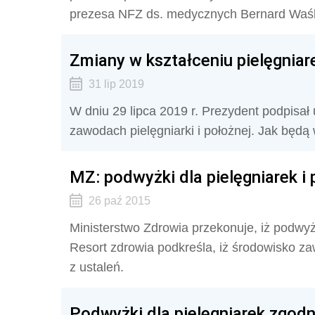
prezesa NFZ ds. medycznych Bernard Waś
Zmiany w kształceniu pielęgniare
31 lip 2019
W dniu 29 lipca 2019 r. Prezydent podpisał 
zawodach pielęgniarki i położnej. Jak będą 
MZ: podwyżki dla pielęgniarek i
26 paź 2015
Ministerstwo Zdrowia przekonuje, iż podwyżk
Resort zdrowia podkreśla, iż środowisko z
z ustaleń.
Podwyżki dla pielęgniarek zgod