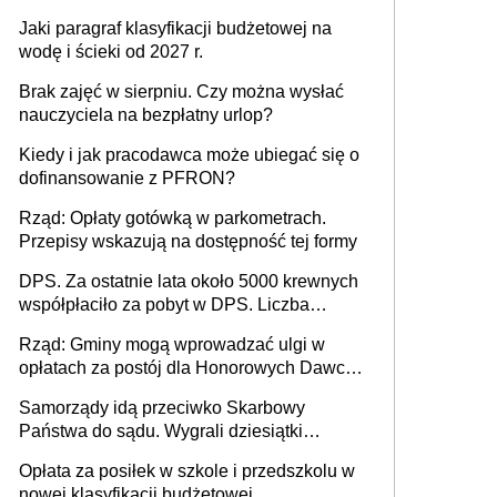
Jaki paragraf klasyfikacji budżetowej na
wodę i ścieki od 2027 r.
Brak zajęć w sierpniu. Czy można wysłać
nauczyciela na bezpłatny urlop?
Kiedy i jak pracodawca może ubiegać się o
dofinansowanie z PFRON?
Rząd: Opłaty gotówką w parkometrach.
Przepisy wskazują na dostępność tej formy
DPS. Za ostatnie lata około 5000 krewnych
współpłaciło za pobyt w DPS. Liczba
mieszkańców DPS około 78 000
Rząd: Gminy mogą wprowadzać ulgi w
opłatach za postój dla Honorowych Dawców
Krwi
Samorządy idą przeciwko Skarbowy
Państwa do sądu. Wygrali dziesiątki
milionów
Opłata za posiłek w szkole i przedszkolu w
nowej klasyfikacji budżetowej