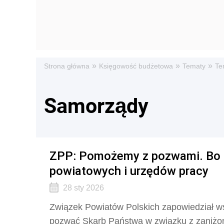
»
»
»
Strona główna
Księgowość budżetowa
Tematy
Te
Samorządy
ZPP: Pomożemy z pozwami. Bo r
powiatowych i urzędów pracy
28 sty 2026
Związek Powiatów Polskich zapowiedział ws
pozwać Skarb Państwa w związku z zaniżon