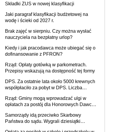
Składki ZUS w nowej klasyfikacji
Jaki paragraf klasyfikacji budżetowej na
wodę i ścieki od 2027 r.
Brak zajęć w sierpniu. Czy można wysłać
nauczyciela na bezpłatny urlop?
Kiedy i jak pracodawca może ubiegać się o
dofinansowanie z PFRON?
Rząd: Opłaty gotówką w parkometrach.
Przepisy wskazują na dostępność tej formy
DPS. Za ostatnie lata około 5000 krewnych
współpłaciło za pobyt w DPS. Liczba
mieszkańców DPS około 78 000
Rząd: Gminy mogą wprowadzać ulgi w
opłatach za postój dla Honorowych Dawców
Krwi
Samorządy idą przeciwko Skarbowy
Państwa do sądu. Wygrali dziesiątki
milionów
Opłata za posiłek w szkole i przedszkolu w