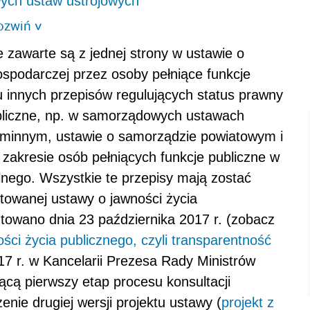
ych ustaw ustrojowych
ozwiń
>
 zawarte są z jednej strony w ustawie o
ospodarczej przez osoby pełniące funkcje
gu innych przepisów regulujących status prawny
ubliczne, np. w samorządowych ustawach
 gminnym, ustawie o samorządzie powiatowym i
zakresie osób pełniących funkcje publiczne w
lnego. Wszystkie te przepisy mają zostać
towanej ustawy o jawności życia
towano dnia 23 października 2017 r. (zobacz
ści życia publicznego, czyli transparentność
017 r. w Kancelarii Prezesa Rady Ministrów
cą pierwszy etap procesu konsultacji
enie drugiej wersji projektu ustawy (
projekt z