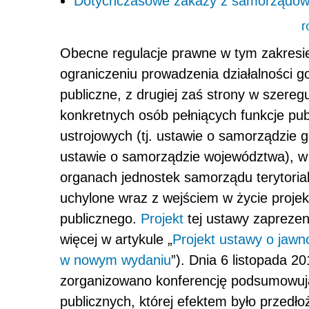
Dotychczasowe zakazy z samorządow
r
Obecne regulacje prawne w tym zakresie
ograniczeniu prowadzenia działalności g
publiczne, z drugiej zaś strony w szere
konkretnych osób pełniących funkcje p
ustrojowych (tj. ustawie o samorządzie
ustawie o samorządzie województwa), w 
organach jednostek samorządu terytoria
uchylone wraz z wejściem w życie projek
publicznego.
Projekt
tej ustawy zaprezen
więcej w artykule „
Projekt ustawy o jawno
w nowym wydaniu
”). Dnia 6 listopada 2
zorganizowano konferencję podsumowują
publicznych, której efektem było przedłoż