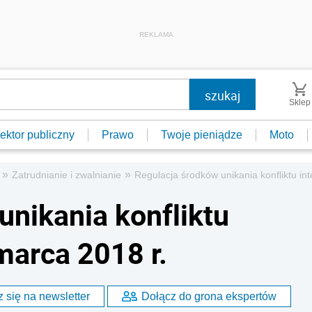
REKLAMA
Sklep
ektor publiczny
Prawo
Twoje pieniądze
Moto
»
»
Zatrudnianie i zwalnianie
Regulacja środków unikania konfliktu in
unikania konfliktu
marca 2018 r.
 się na newsletter
Dołącz do grona ekspertów