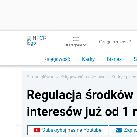
Kategorie
Księgowość
Kadry
Biznes
S
»
»
Strona główna
Księgowość budżetowa
Kadry i płace
Regulacja środków 
interesów już od 1 
Subskrybuj nas na Youtube
Zapisz