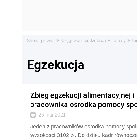
»
»
»
Strona główna
Księgowość budżetowa
Tematy
Te
Egzekucja
Zbieg egzekucji alimentacyjnej i 
pracownika ośrodka pomocy spo
26 mar 2021
Jeden z pracowników ośrodka pomocy społe
wysokości 3102 zł. Do działu kadr równocze