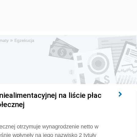
»
maty
Egzekucja
niealimentacyjnej na liście płac
łecznej
cznej otrzymuje wynagrodzenie netto w
śnie wpłynęły na jego nazwisko 2 tytuły