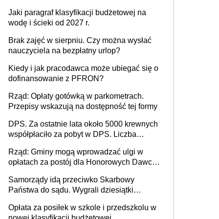
Jaki paragraf klasyfikacji budżetowej na
wodę i ścieki od 2027 r.
Brak zajęć w sierpniu. Czy można wysłać
nauczyciela na bezpłatny urlop?
Kiedy i jak pracodawca może ubiegać się o
dofinansowanie z PFRON?
Rząd: Opłaty gotówką w parkometrach.
Przepisy wskazują na dostępność tej formy
DPS. Za ostatnie lata około 5000 krewnych
współpłaciło za pobyt w DPS. Liczba
mieszkańców DPS około 78 000
Rząd: Gminy mogą wprowadzać ulgi w
opłatach za postój dla Honorowych Dawców
Krwi
Samorządy idą przeciwko Skarbowy
Państwa do sądu. Wygrali dziesiątki
milionów
Opłata za posiłek w szkole i przedszkolu w
nowej klasyfikacji budżetowej