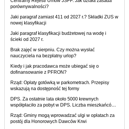
Centralny Rejestr Umów JSFP. Jak działa zasada
porównywalności?
Jaki paragraf zamiast 411 od 2027 r.? Składki ZUS w
nowej klasyfikacji
Jaki paragraf klasyfikacji budżetowej na wodę i
ścieki od 2027 r.
Brak zajęć w sierpniu. Czy można wysłać
nauczyciela na bezpłatny urlop?
Kiedy i jak pracodawca może ubiegać się o
dofinansowanie z PFRON?
Rząd: Opłaty gotówką w parkometrach. Przepisy
wskazują na dostępność tej formy
DPS. Za ostatnie lata około 5000 krewnych
współpłaciło za pobyt w DPS. Liczba mieszkańców
DPS około 78 000
Rząd: Gminy mogą wprowadzać ulgi w opłatach za
postój dla Honorowych Dawców Krwi