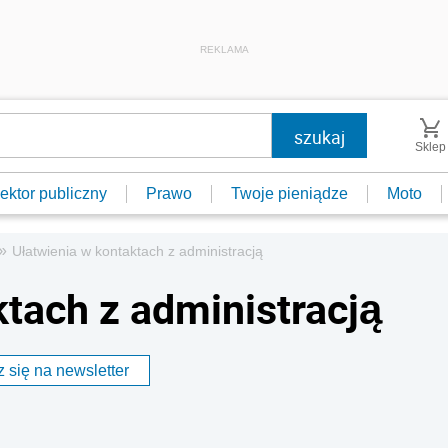
REKLAMA
Sklep
ektor publiczny
Prawo
Twoje pieniądze
Moto
»
Ułatwienia w kontaktach z administracją
ktach z administracją
 się na newsletter