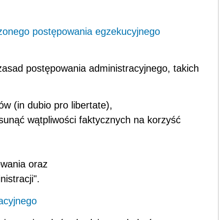
rzonego postępowania egzekucyjnego
asad postępowania administracyjnego, takich
w (in dubio pro libertate),
usunąć wątpliwości faktycznych na korzyść
owania oraz
istracji".
acyjnego