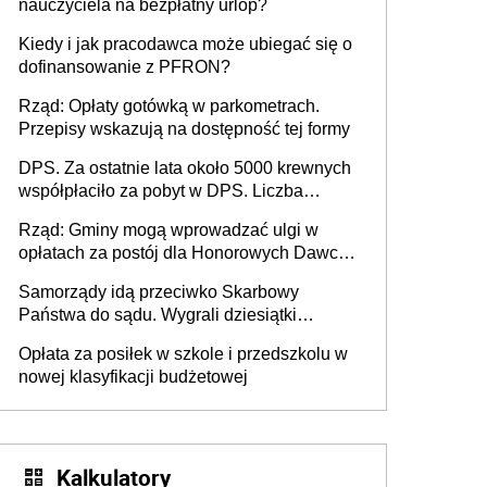
nauczyciela na bezpłatny urlop?
Kiedy i jak pracodawca może ubiegać się o
dofinansowanie z PFRON?
Rząd: Opłaty gotówką w parkometrach.
Przepisy wskazują na dostępność tej formy
DPS. Za ostatnie lata około 5000 krewnych
współpłaciło za pobyt w DPS. Liczba
mieszkańców DPS około 78 000
Rząd: Gminy mogą wprowadzać ulgi w
opłatach za postój dla Honorowych Dawców
Krwi
Samorządy idą przeciwko Skarbowy
Państwa do sądu. Wygrali dziesiątki
milionów
Opłata za posiłek w szkole i przedszkolu w
nowej klasyfikacji budżetowej
Kalkulatory