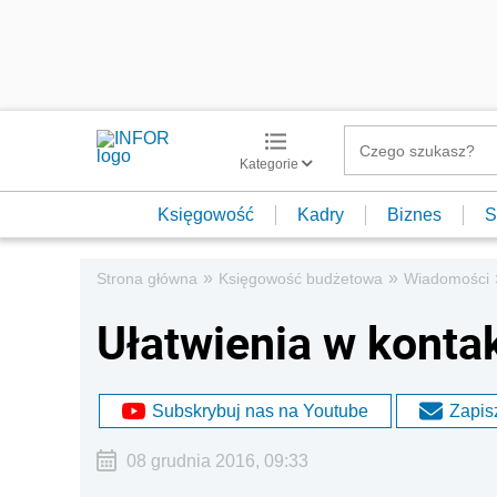
Kategorie
Księgowość
Kadry
Biznes
S
»
»
Strona główna
Księgowość budżetowa
Wiadomości
Ułatwienia w konta
Subskrybuj nas na Youtube
Zapisz
08 grudnia 2016, 09:33