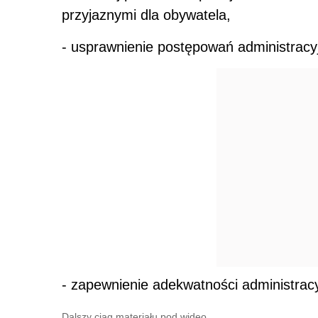
przyjaznymi dla obywatela,
- usprawnienie postępowań administracy
- zapewnienie adekwatności administracy
Dalszy ciąg materiału pod wideo