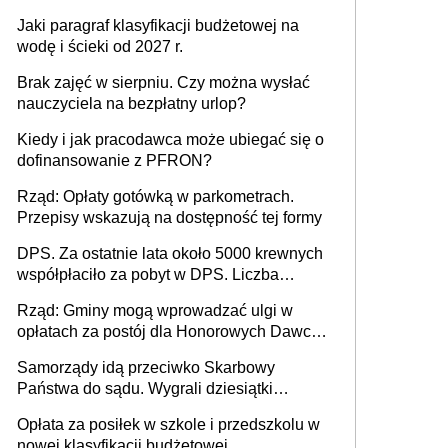
Jaki paragraf klasyfikacji budżetowej na
wodę i ścieki od 2027 r.
Brak zajęć w sierpniu. Czy można wysłać
nauczyciela na bezpłatny urlop?
Kiedy i jak pracodawca może ubiegać się o
dofinansowanie z PFRON?
Rząd: Opłaty gotówką w parkometrach.
Przepisy wskazują na dostępność tej formy
DPS. Za ostatnie lata około 5000 krewnych
współpłaciło za pobyt w DPS. Liczba
mieszkańców DPS około 78 000
Rząd: Gminy mogą wprowadzać ulgi w
opłatach za postój dla Honorowych Dawców
Krwi
Samorządy idą przeciwko Skarbowy
Państwa do sądu. Wygrali dziesiątki
milionów
Opłata za posiłek w szkole i przedszkolu w
nowej klasyfikacji budżetowej