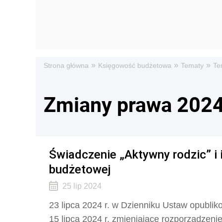
»
»
»
Strona główna
Księgowość budżetowa
Tematy
Te
Zmiany prawa 202
Świadczenie „Aktywny rodzic” i 
budżetowej
25 lip 2024
23 lipca 2024 r. w Dzienniku Ustaw opubli
15 lipca 2024 r. zmieniające rozporządzeni