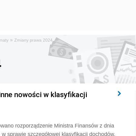
»
maty
Zmiany prawa 2024
4
inne nowości w klasyfikacji
kowano rozporządzenie Ministra Finansów z dnia
e w sprawie szczegółowej klasyfikacji dochodów,